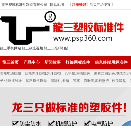
龍三塑胶标准件制造有限公司
网站地图
【
注册登记
】后买产品便宜！
龍三手机网站
龍三制造视频
龍三二维码扫描
龍三首页
产品中心
新闻故事
灯饰用标准件
信息终端用标准件
美规电源线扣
欧规内牙线扣,外牙线扣
八字扣,鱼嘴线夹
迫紧式固定头,电缆固定
子,快速接线器
塑料螺丝螺母
间隔柱,卡扣
管塞
膨胀管,塑料壁虎
软质吸盘