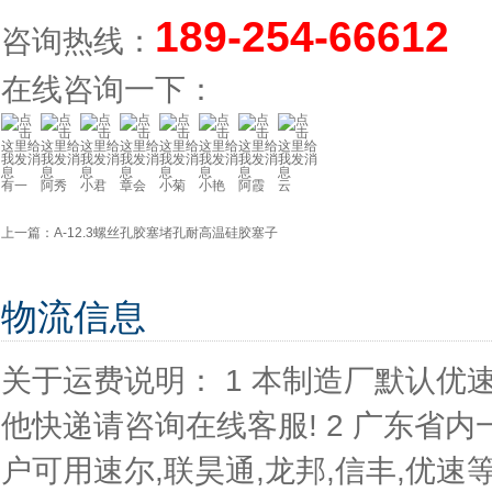
189-254-66612
咨询热线：
在线咨询一下：
有一
阿秀
小君
章会
小菊
小艳
阿霞
云
上一篇：
A-12.3螺丝孔胶塞堵孔耐高温硅胶塞子
物流信息
关于运费说明： 1 本制造厂默认
他快递请咨询在线客服! 2 广东省内
户可用速尔,联昊通,龙邦,信丰,优速等