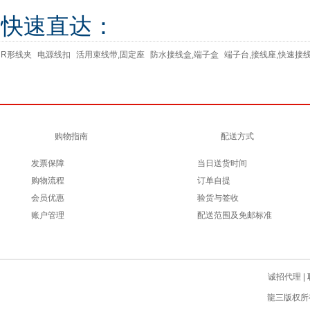
快速直达：
R形线夹
电源线扣
活用束线带,固定座
防水接线盒,端子盒
端子台,接线座,快速接
购物指南
配送方式
发票保障
当日送货时间
购物流程
订单自提
会员优惠
验货与签收
账户管理
配送范围及免邮标准
诚招代理
|
龍三版权所有