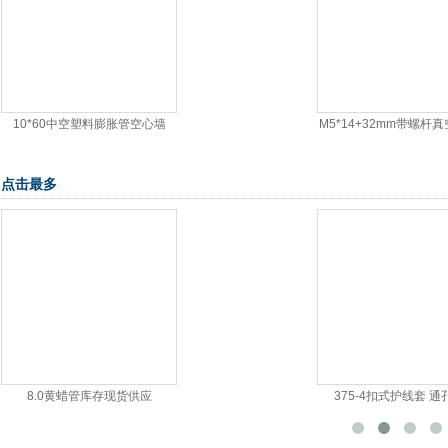
10*60中空塑料膨胀管空心墙
M5*14+32mm带螺杆
点击最多
375-4扣式护线套 通孔环保
oj-8621双边按压