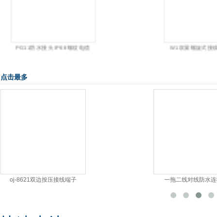
PG11防水接头 IP68螺纹电缆
W1双翼螺旋式接线帽
点击最多
oj-8621双边按压接线端子
一拖二线对线防水连