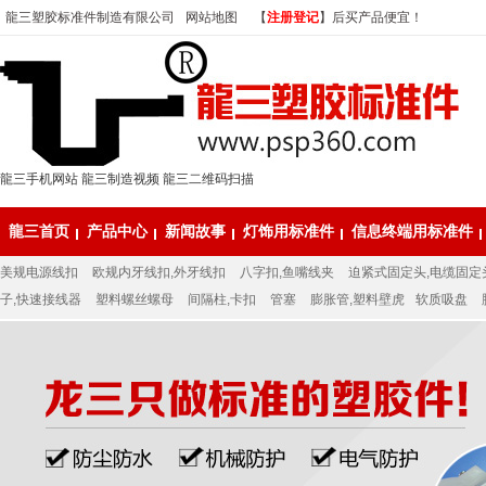
龍三塑胶标准件制造有限公司
网站地图
【
注册登记
】后买产品便宜！
龍三手机网站
龍三制造视频
龍三二维码扫描
龍三首页
产品中心
新闻故事
灯饰用标准件
信息终端用标准件
美规电源线扣
欧规内牙线扣,外牙线扣
八字扣,鱼嘴线夹
迫紧式固定头,电缆固定
子,快速接线器
塑料螺丝螺母
间隔柱,卡扣
管塞
膨胀管,塑料壁虎
软质吸盘