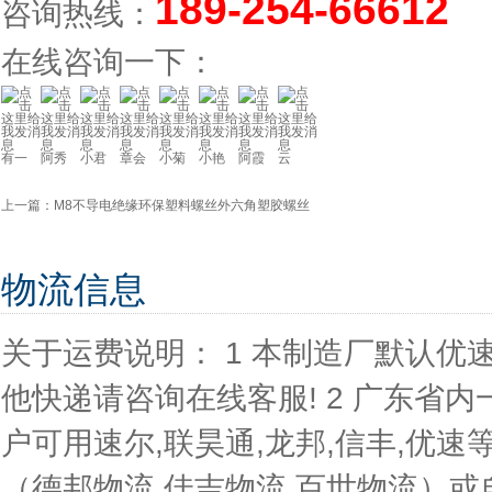
189-254-66612
咨询热线：
在线咨询一下：
有一
阿秀
小君
章会
小菊
小艳
阿霞
云
上一篇：
M8不导电绝缘环保塑料螺丝外六角塑胶螺丝
物流信息
关于运费说明： 1 本制造厂默认
他快递请咨询在线客服! 2 广东省内
户可用速尔,联昊通,龙邦,信丰,优速等
（德邦物流,佳吉物流,百世物流）或