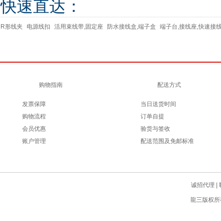
快速直达：
R形线夹
电源线扣
活用束线带,固定座
防水接线盒,端子盒
端子台,接线座,快速接
购物指南
配送方式
发票保障
当日送货时间
购物流程
订单自提
会员优惠
验货与签收
账户管理
配送范围及免邮标准
诚招代理
|
龍三版权所有