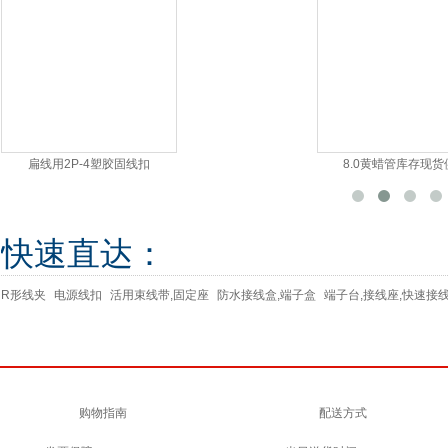
扁线用2P-4塑胶固线扣
8.0黄蜡管库存现货
快速直达：
R形线夹
电源线扣
活用束线带,固定座
防水接线盒,端子盒
端子台,接线座,快速接
购物指南
配送方式