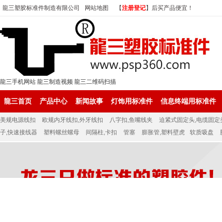
龍三塑胶标准件制造有限公司
网站地图
【
注册登记
】后买产品便宜！
龍三手机网站
龍三制造视频
龍三二维码扫描
龍三首页
产品中心
新闻故事
灯饰用标准件
信息终端用标准件
美规电源线扣
欧规内牙线扣,外牙线扣
八字扣,鱼嘴线夹
迫紧式固定头,电缆固定
子,快速接线器
塑料螺丝螺母
间隔柱,卡扣
管塞
膨胀管,塑料壁虎
软质吸盘