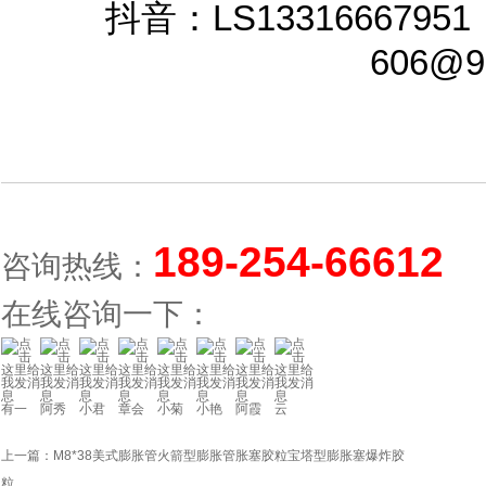
抖音
：LS1331666795
606@93
189-254-66612
咨询热线：
在线咨询一下：
有一
阿秀
小君
章会
小菊
小艳
阿霞
云
上一篇：
M8*38美式膨胀管火箭型膨胀管胀塞胶粒宝塔型膨胀塞爆炸胶
粒