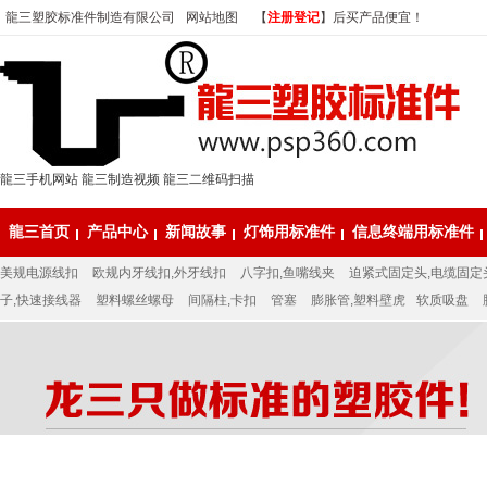
龍三塑胶标准件制造有限公司
网站地图
【
注册登记
】后买产品便宜！
龍三手机网站
龍三制造视频
龍三二维码扫描
龍三首页
产品中心
新闻故事
灯饰用标准件
信息终端用标准件
美规电源线扣
欧规内牙线扣,外牙线扣
八字扣,鱼嘴线夹
迫紧式固定头,电缆固定
子,快速接线器
塑料螺丝螺母
间隔柱,卡扣
管塞
膨胀管,塑料壁虎
软质吸盘