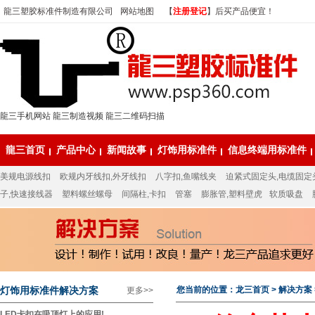
龍三塑胶标准件制造有限公司
网站地图
【
注册登记
】后买产品便宜！
龍三手机网站
龍三制造视频
龍三二维码扫描
龍三首页
产品中心
新闻故事
灯饰用标准件
信息终端用标准件
美规电源线扣
欧规内牙线扣,外牙线扣
八字扣,鱼嘴线夹
迫紧式固定头,电缆固定
子,快速接线器
塑料螺丝螺母
间隔柱,卡扣
管塞
膨胀管,塑料壁虎
软质吸盘
灯饰用标准件解决方案
您当前的位置：
龙三首页
>
解决方案
更多>>
LED卡扣在吸顶灯上的应用!