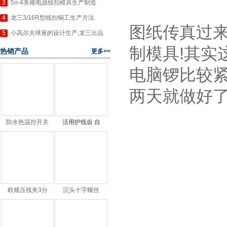
造
3
5n-4美规电源线扣模具生产制造
4
龙三3/16R型线扣铜工生产方法
图纸传真过来
5
小高尔夫球座的设计生产,龙三出品
制模具!其实
热销产品
更多>>
电脑锣比较紧
两天就做好了
防水色温控开关
活用护线齿 自
欧规压线夹3分
沉头十字螺丝