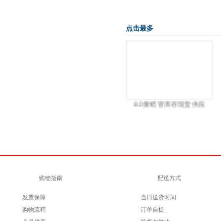
点击最多
2P-4塑胶固线扣
8.0黄蜡管库存现货供应
购物指南
配送方式
发票保障
当日送货时间
购物流程
订单自提