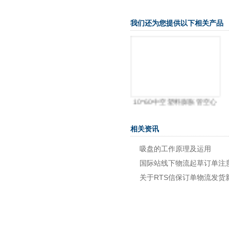
我们还为您提供以下相关产品
5带边鱼型膨胀螺丝塑
10*60中空塑料膨胀管空心
料
墙
相关资讯
吸盘的工作原理及运用
国际站线下物流起草订单注
关于RTS信保订单物流发货