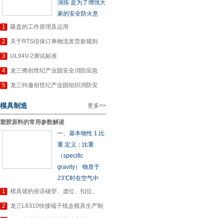
演练 是为了增强大
家的安全防火意
1
吸盘的工作原理及运用
2
关于RTS信保订单物流发货新规则
3
UL94V-2测试标准
4
龙三携创世纪产业园安全消防应急
5
龙三特邀创世纪产业园组织消防安
模具制造
更多>>
塑胶原料的常用参数解读
一、基本物性 1.比
重 定义：比重
（specific
gravity） 物质于
23℃时在空气中
1
模具佬的俗语碰穿、虚位、扣位、
2
龙三L6310快接端子线盒模具生产制