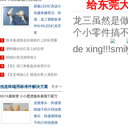
给东莞
因着LED灯具设计
也越来越简洁、轻
龙三虽然是做
便，龙三塑胶标准
件针对LED灯具开
个小零件搞不定也
发
1
防水集成线盒在镜前灯上的应用案
de xing!!!
2
塑料螺丝在灯具上的应用
3
蜡烛灯筒泪滴管简介
4
【美】倒三角吸盘的使用方法
5
【妥妥地放心】挑选出客人满意的
信息终端用标准件解决方案
更多>>
067A膨胀管 小小壁虎服务泰国千家万
连接接头，快速接
线端子的介绍连接
接头，快速接线端
子的介绍连接接