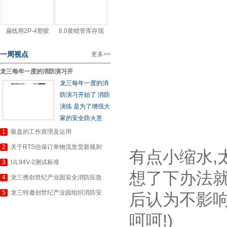
扁线用2P-4塑胶
8.0黄蜡管库存现
一周视点
更多
>>
龙三每年一度的消防演习开
龙三每年一度的消
防演习开始了 消防
演练 是为了增强大
家的安全防火意
1
吸盘的工作原理及运用
2
关于RTS信保订单物流发货新规则
有点小缩水,
3
UL94V-2测试标准
想了下办法就
4
龙三携创世纪产业园安全消防应急
5
龙三特邀创世纪产业园组织消防安
后认为不影响
呵呵!)